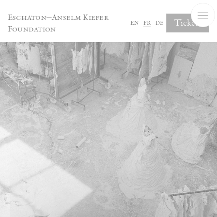
Panneau de gestion des cookies
Eschaton—Anselm Kiefer
Tickets
en
fr
de
Foundation