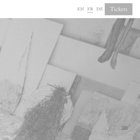
en
fr
de
Tickets