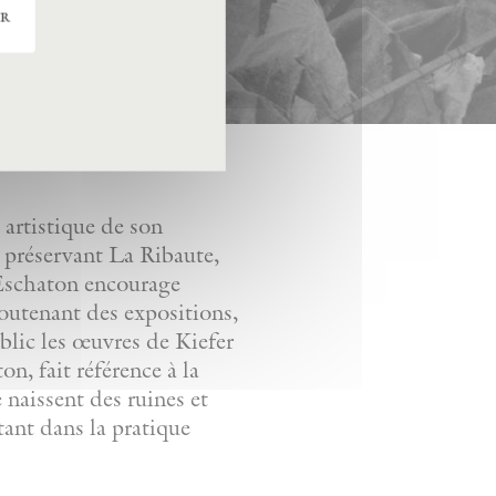
er
artistique de son
n préservant La Ribaute,
. Eschaton encourage
soutenant des expositions,
ublic les œuvres de Kiefer
n, fait référence à la
e naissent des ruines et
tant dans la pratique