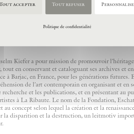
Tout accepter
Tout refuser
Personnalis
Politique de confidentialité
lm Kiefer a pour mission de promouvoir l’héritage 
 tout en conservant et cataloguant ses archives et e
nce à Barjac, en France, pour les générations futures
réhension de l’art contemporain en organisant et en 
de recherche et les publications, et en présentant au p
artistes à La Ribaute. Le nom de la Fondation, Eschato
et au concept selon lequel la création et la renaissanc
r la disparition et la destruction, un leitmotiv impor
r.