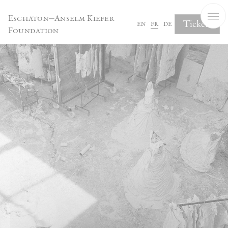
Panneau de gestion des cookies
Eschaton—Anselm Kiefer
Tickets
en
fr
de
Foundation