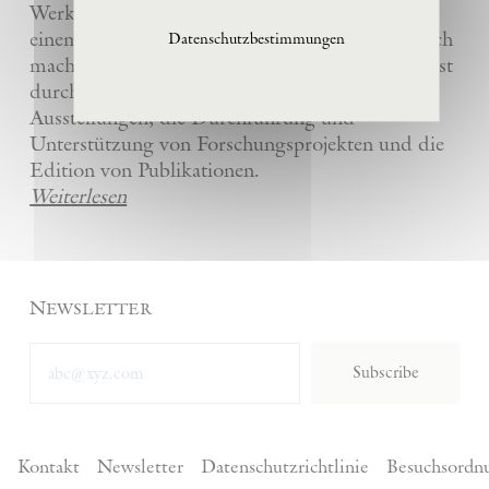
Werke und die anderer Künstler bewahrt und
einem breiten Publikum in La Ribaute zugänglich
Datenschutzbestimmungen
macht. Die Stiftung fördert zeitgenössische Kunst
durch die Organisation von internationalen
Ausstellungen, die Durchführung und
Unterstützung von Forschungsprojekten und die
Edition von Publikationen.
Weiterlesen
Newsletter
Subscribe
Kontakt
Newsletter
Datenschutzrichtlinie
Besuchsordn