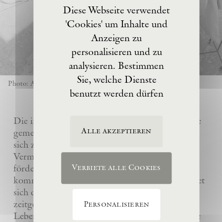
Diese Webseite verwendet
'Cookies' um Inhalte und
Anzeigen zu
personalisieren und zu
analysieren. Bestimmen
Sie, welche Dienste
Photo: Anselm Kiefer
benutzt werden dürfen
Die im Jahre 2017 von Anselm Kiefer gegründete
Alle akzeptieren
gemeinnützige Eschaton –Kunststiftung hat es
sich zur Aufgabe gemacht, das künstlerische
Vermächtnis ihres Gründers Anselm Kiefer zu
fördern und sein Atelier La Ribaute für
Verbiete alle Cookies
kommende Generationen zu erhalten. Sie widmet
sich dem Verständnis und der Wertschätzung
zeitgenössischer Kunst, insbesondere des
Personalisieren
Lebenswerks von Anselm Kiefer, indem sie seine