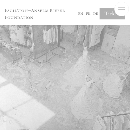
Panneau de gestion des cookies
Eschaton—Anselm Kiefer
Tickets
en
fr
de
Foundation