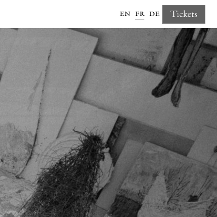
en
fr
de
Tickets