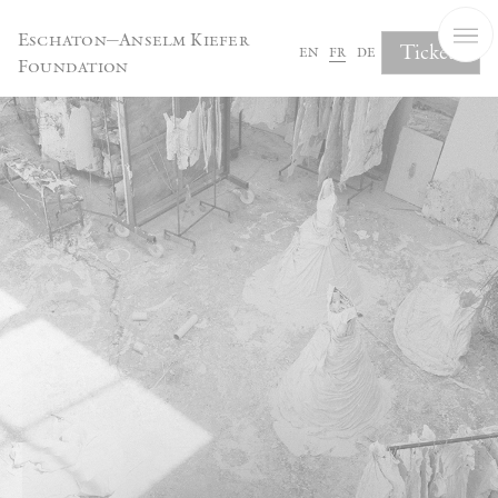
Panneau de gestion des cookies
Eschaton—Anselm Kiefer
Tickets
en
fr
de
Foundation