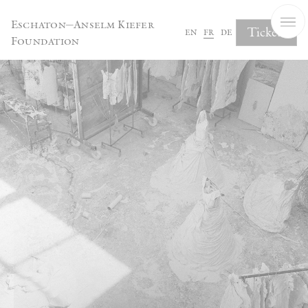
Panneau de gestion des cookies
Eschaton—Anselm Kiefer
Tickets
en
fr
de
Foundation