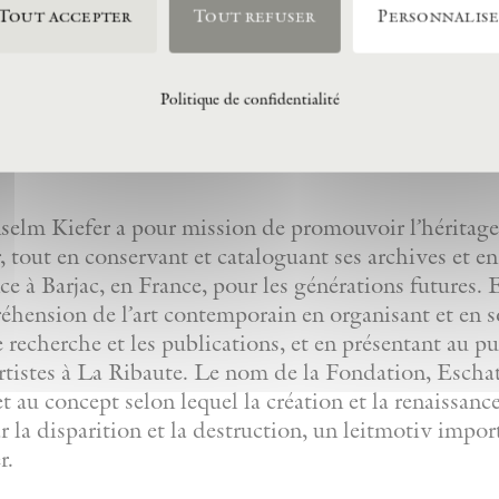
Tout accepter
Tout refuser
Personnalis
Politique de confidentialité
lm Kiefer a pour mission de promouvoir l’héritage 
 tout en conservant et cataloguant ses archives et e
nce à Barjac, en France, pour les générations futures
réhension de l’art contemporain en organisant et en 
de recherche et les publications, et en présentant au p
artistes à La Ribaute. Le nom de la Fondation, Eschato
et au concept selon lequel la création et la renaissanc
r la disparition et la destruction, un leitmotiv impor
r.