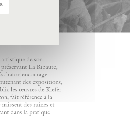
er
artistique de son
n préservant La Ribaute,
. Eschaton encourage
soutenant des expositions,
ublic les œuvres de Kiefer
n, fait référence à la
e naissent des ruines et
tant dans la pratique