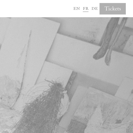
en
fr
de
Tickets