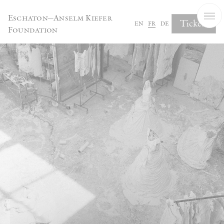
Panneau de gestion des cookies
Eschaton—Anselm Kiefer
Tickets
en
fr
de
Foundation