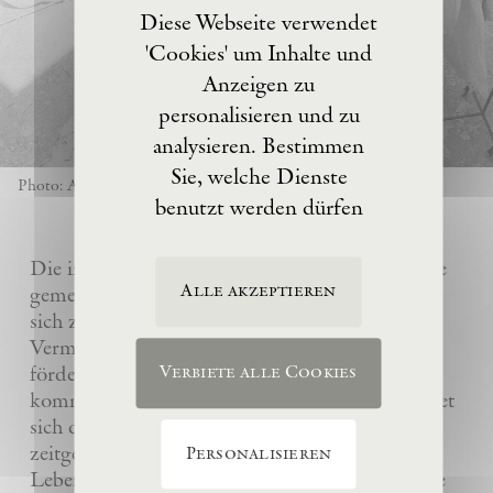
Diese Webseite verwendet
'Cookies' um Inhalte und
Anzeigen zu
personalisieren und zu
analysieren. Bestimmen
Sie, welche Dienste
Photo: Anselm Kiefer
benutzt werden dürfen
Die im Jahre 2017 von Anselm Kiefer gegründete
Alle akzeptieren
gemeinnützige Eschaton –Kunststiftung hat es
sich zur Aufgabe gemacht, das künstlerische
Vermächtnis ihres Gründers Anselm Kiefer zu
fördern und sein Atelier La Ribaute für
Verbiete alle Cookies
kommende Generationen zu erhalten. Sie widmet
sich dem Verständnis und der Wertschätzung
zeitgenössischer Kunst, insbesondere des
Personalisieren
Lebenswerks von Anselm Kiefer, indem sie seine