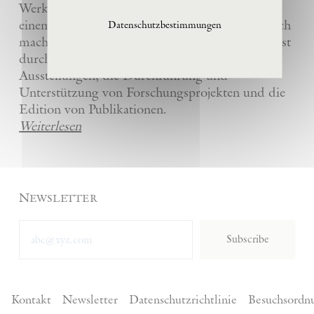
Werke und die anderer Künstler bewahrt und
einem breiten Publikum in La Ribaute zugänglich
Datenschutzbestimmungen
macht. Die Stiftung fördert zeitgenössische Kunst
durch die Organisation von internationalen
Ausstellungen, die Durchführung und
Unterstützung von Forschungsprojekten und die
Edition von Publikationen.
Weiterlesen
Newsletter
Subscribe
Kontakt
Newsletter
Datenschutzrichtlinie
Besuchsordn