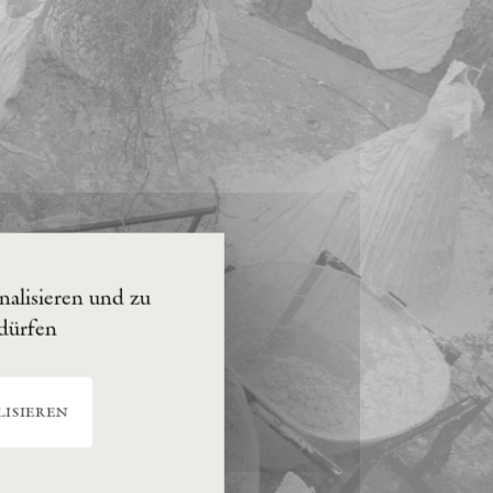
alisieren und zu
 dürfen
isieren