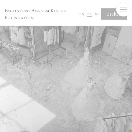
Panneau de gestion des cookies
Eschaton—Anselm Kiefer
Tickets
en
fr
de
Foundation