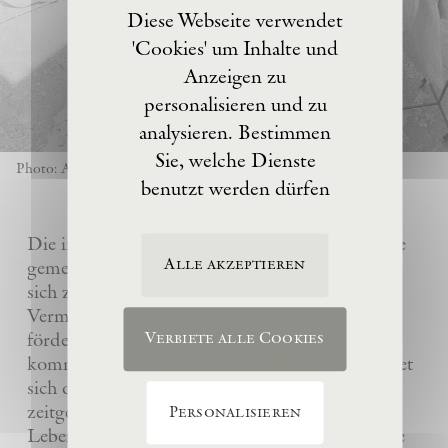
Diese Webseite verwendet
'Cookies' um Inhalte und
Anzeigen zu
personalisieren und zu
analysieren. Bestimmen
Sie, welche Dienste
Photo: Anselm Kiefer
benutzt werden dürfen
Die im Jahre 2017 von Anselm Kiefer gegründete
Alle akzeptieren
gemeinnützige Eschaton –Kunststiftung hat es
sich zur Aufgabe gemacht, das künstlerische
Vermächtnis ihres Gründers Anselm Kiefer zu
fördern und sein Atelier La Ribaute für
Verbiete alle Cookies
kommende Generationen zu erhalten. Sie widmet
sich dem Verständnis und der Wertschätzung
zeitgenössischer Kunst, insbesondere des
Personalisieren
Lebenswerks von Anselm Kiefer, indem sie seine