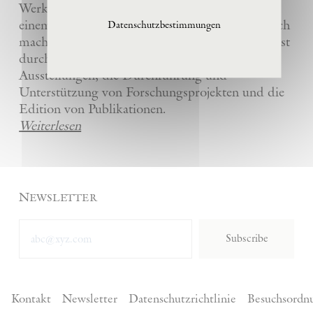
Werke und die anderer Künstler bewahrt und
einem breiten Publikum in La Ribaute zugänglich
Datenschutzbestimmungen
macht. Die Stiftung fördert zeitgenössische Kunst
durch die Organisation von internationalen
Ausstellungen, die Durchführung und
Unterstützung von Forschungsprojekten und die
Edition von Publikationen.
Weiterlesen
Newsletter
Subscribe
Kontakt
Newsletter
Datenschutzrichtlinie
Besuchsordn