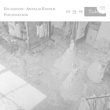
Panneau de gestion des cookies
Eschaton—Anselm Kiefer
Tickets
en
fr
de
Foundation