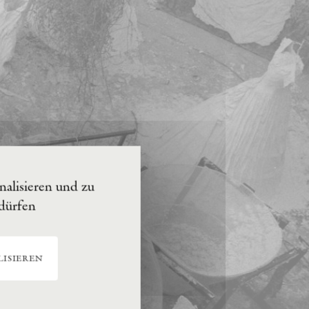
alisieren und zu
 dürfen
isieren