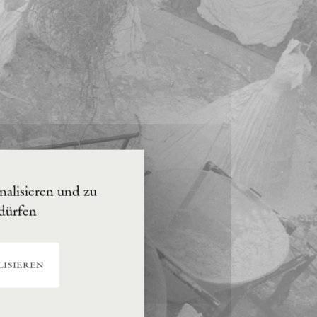
alisieren und zu
 dürfen
isieren