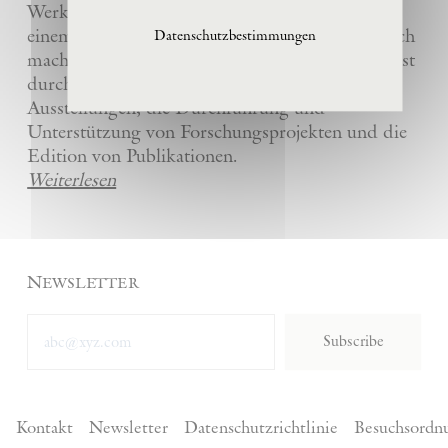
Werke und die anderer Künstler bewahrt und
einem breiten Publikum in La Ribaute zugänglich
Datenschutzbestimmungen
macht. Die Stiftung fördert zeitgenössische Kunst
durch die Organisation von internationalen
Ausstellungen, die Durchführung und
Unterstützung von Forschungsprojekten und die
Edition von Publikationen.
Weiterlesen
Newsletter
Subscribe
Kontakt
Newsletter
Datenschutzrichtlinie
Besuchsordn