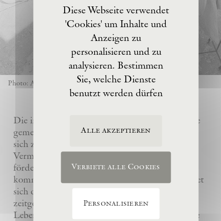
Diese Webseite verwendet
'Cookies' um Inhalte und
Anzeigen zu
personalisieren und zu
analysieren. Bestimmen
Sie, welche Dienste
Photo: Anselm Kiefer
benutzt werden dürfen
Die im Jahre 2017 von Anselm Kiefer gegründete
Alle akzeptieren
gemeinnützige Eschaton –Kunststiftung hat es
sich zur Aufgabe gemacht, das künstlerische
Vermächtnis ihres Gründers Anselm Kiefer zu
fördern und sein Atelier La Ribaute für
Verbiete alle Cookies
kommende Generationen zu erhalten. Sie widmet
sich dem Verständnis und der Wertschätzung
zeitgenössischer Kunst, insbesondere des
Personalisieren
Lebenswerks von Anselm Kiefer, indem sie seine