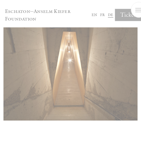
Cookie-Einstellungen
Eschaton—Anselm Kiefer
Tickets
en
fr
de
Foundation