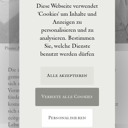
Diese Webseite verwendet
'Cookies' um Inhalte und
Anzeigen zu
personalisieren und zu
analysieren. Bestimmen
Sie, welche Dienste
Photo: Anselm Kiefer
benutzt werden dürfen
Die im Jahre 2017 von Anselm Kiefer gegründete
Alle akzeptieren
gemeinnützige Eschaton –Kunststiftung hat es
sich zur Aufgabe gemacht, das künstlerische
Vermächtnis ihres Gründers Anselm Kiefer zu
fördern und sein Atelier La Ribaute für
Verbiete alle Cookies
kommende Generationen zu erhalten. Sie widmet
sich dem Verständnis und der Wertschätzung
zeitgenössischer Kunst, insbesondere des
Personalisieren
Lebenswerks von Anselm Kiefer, indem sie seine