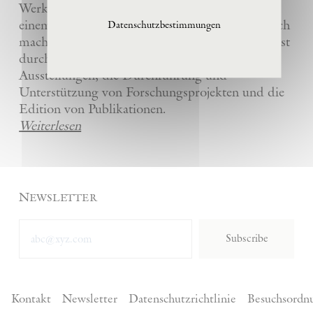
Werke und die anderer Künstler bewahrt und
einem breiten Publikum in La Ribaute zugänglich
Datenschutzbestimmungen
macht. Die Stiftung fördert zeitgenössische Kunst
durch die Organisation von internationalen
Ausstellungen, die Durchführung und
Unterstützung von Forschungsprojekten und die
Edition von Publikationen.
Weiterlesen
Newsletter
Subscribe
Kontakt
Newsletter
Datenschutzrichtlinie
Besuchsordn