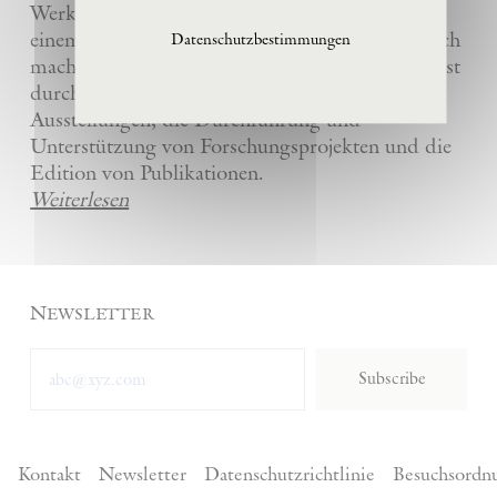
Werke und die anderer Künstler bewahrt und
einem breiten Publikum in La Ribaute zugänglich
Datenschutzbestimmungen
macht. Die Stiftung fördert zeitgenössische Kunst
durch die Organisation von internationalen
Ausstellungen, die Durchführung und
Unterstützung von Forschungsprojekten und die
Edition von Publikationen.
Weiterlesen
Newsletter
Subscribe
Kontakt
Newsletter
Datenschutzrichtlinie
Besuchsordn