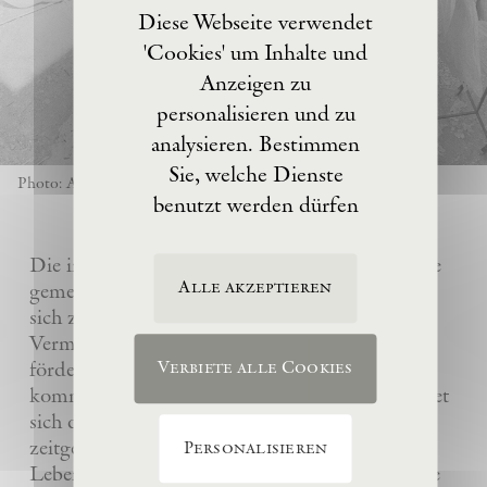
Diese Webseite verwendet
'Cookies' um Inhalte und
Anzeigen zu
personalisieren und zu
analysieren. Bestimmen
Sie, welche Dienste
Photo: Anselm Kiefer
benutzt werden dürfen
Die im Jahre 2017 von Anselm Kiefer gegründete
Alle akzeptieren
gemeinnützige Eschaton –Kunststiftung hat es
sich zur Aufgabe gemacht, das künstlerische
Vermächtnis ihres Gründers Anselm Kiefer zu
fördern und sein Atelier La Ribaute für
Verbiete alle Cookies
kommende Generationen zu erhalten. Sie widmet
sich dem Verständnis und der Wertschätzung
zeitgenössischer Kunst, insbesondere des
Personalisieren
Lebenswerks von Anselm Kiefer, indem sie seine