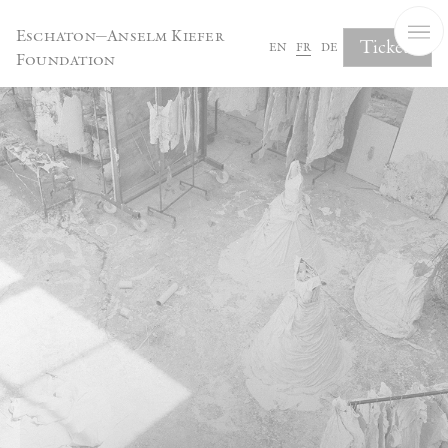
Panneau de gestion des cookies
Eschaton—Anselm Kiefer
Tickets
en
fr
de
Foundation