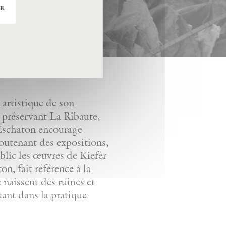
er
artistique de son
n préservant La Ribaute,
. Eschaton encourage
soutenant des expositions,
ublic les œuvres de Kiefer
n, fait référence à la
e naissent des ruines et
tant dans la pratique