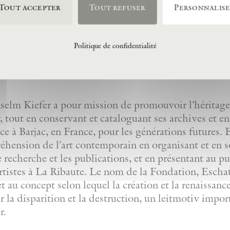
Tout accepter
Tout refuser
Personnalis
Politique de confidentialité
lm Kiefer a pour mission de promouvoir l’héritage 
 tout en conservant et cataloguant ses archives et e
nce à Barjac, en France, pour les générations futures
réhension de l’art contemporain en organisant et en 
de recherche et les publications, et en présentant au p
artistes à La Ribaute. Le nom de la Fondation, Eschato
et au concept selon lequel la création et la renaissanc
r la disparition et la destruction, un leitmotiv impor
r.