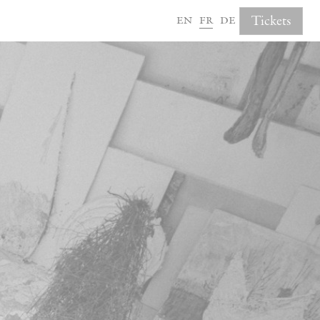
en
fr
de
Tickets