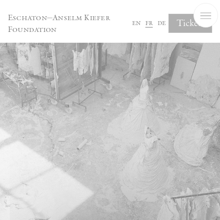
Panneau de gestion des cookies
Eschaton—Anselm Kiefer
Tickets
en
fr
de
Foundation