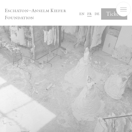
Panneau de gestion des cookies
Eschaton—Anselm Kiefer
Tickets
en
fr
de
Foundation