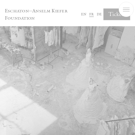
Panneau de gestion des cookies
Eschaton—Anselm Kiefer
Tickets
en
fr
de
Foundation