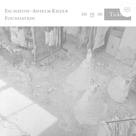
Panneau de gestion des cookies
Eschaton—Anselm Kiefer
Tickets
en
fr
de
Foundation