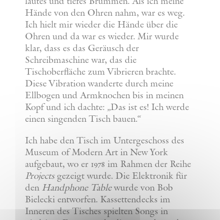
lautes und tiefes Brummen. Als ich meine
Hände von den Ohren nahm, war es weg.
Ich hielt mir wieder die Hände über die
Ohren und da war es wieder. Mir wurde
klar, dass es das Geräusch der
Schreibmaschine war, das die
Tischoberfläche zum Vibrieren brachte.
Diese Vibration wanderte durch meine
Ellbogen und Armknochen bis in meinen
Kopf und ich dachte: „Das ist es! Ich werde
einen singenden Tisch bauen.“
Ich habe den Tisch im Untergeschoss des
Museum of Modern Art in New York
aufgebaut, wo er 1978 im Rahmen der Reihe
Projects
gezeigt wurde. Die Elektronik für
den
Handphone Table
wurde von Bob
Bielecki entworfen. Kassettendecks im
Inneren des Tisches spielten Songs in