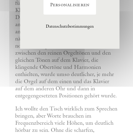
für Fender Rhodes Piano, akustisches
Personalisieren
Klavier, Violine und Gesang komponiert.
Die Töne wurden von einer Seite zur
anderen geschwenkt und schienen in einem
Datenschutzbestimmungen
anderen Bereich nachzuhallen – tiefer und
näher an der Basis des Kopfes – als bei
normalen Kopfhörern. Der Unterschied
zwischen den reinen Orgeltönen und den
gleichen Tönen auf dem Klavier, die
klingende Obertöne und Harmonien
enthielten, wurde umso deutlicher, je mehr
die Orgel auf dem einen und das Klavier
auf dem anderen Ohr und dann in
entgegengesetzten Positionen gehört wurde.
Ich wollte den Tisch wirklich zum Sprechen
bringen, aber Worte brauchen im
Frequenzbereich viele Höhen, um deutlich
hörbar zu sein. Ohne die scharfen,